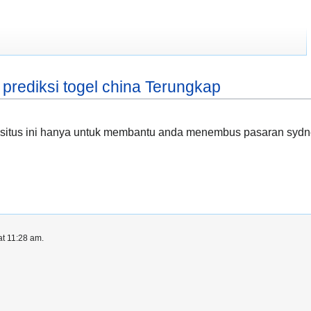
prediksi togel china Terungkap
 situs ini hanya untuk membantu anda menembus pasaran syd
at 11:28 am.